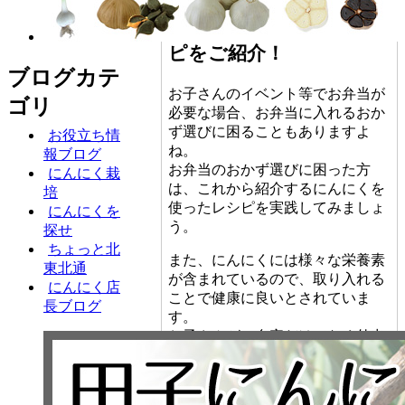
におすすめ！にんにくを
使った人気のお弁当レシ
ピをご紹介！
ブログカテ
お子さんのイベント等でお弁当が
ゴリ
必要な場合、お弁当に入れるおか
ず選びに困ることもありますよ
お役立ち情
ね。
報ブログ
お弁当のおかず選びに困った方
にんにく栽
は、これから紹介するにんにくを
培
使ったレシピを実践してみましょ
にんにくを
う。
探せ
ちょっと北
また、にんにくには様々な栄養素
東北通
が含まれているので、取り入れる
にんにく店
ことで健康に良いとされていま
長ブログ
す。
お子さんがご自宅だけでなく外出
先でもしっかりと栄養を摂るため
にも、ぜひ参考にしてください
ね。