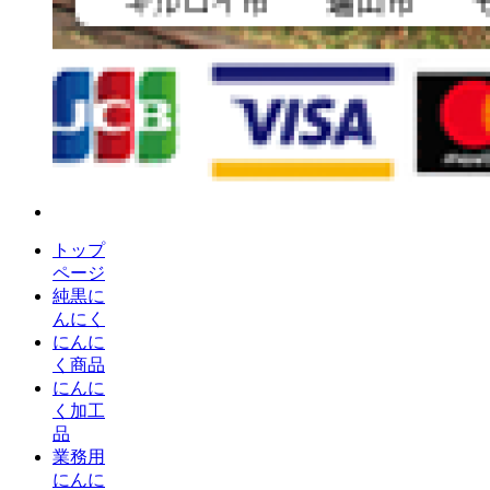
トップ
ページ
純黒に
んにく
にんに
く商品
にんに
く加工
品
業務用
にんに