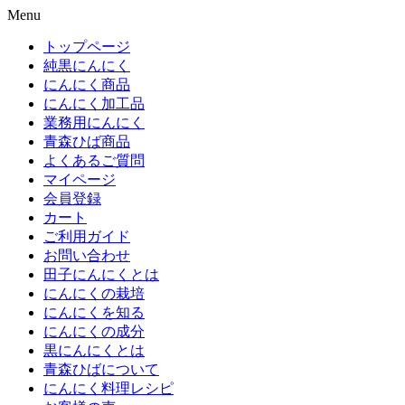
Menu
トップページ
純黒にんにく
にんにく商品
にんにく加工品
業務用にんにく
青森ひば商品
よくあるご質問
マイページ
会員登録
カート
ご利用ガイド
お問い合わせ
田子にんにくとは
にんにくの栽培
にんにくを知る
にんにくの成分
黒にんにくとは
青森ひばについて
にんにく料理レシピ