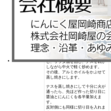
まず、ナスはヘタを取って、じゃ
ばら切りにします。
じゃばら切りにするには、まず、
ナスの表は7分目くらいまで5ミリ
間隔で垂直に切り目を入れます。
次に、裏返して、半分の深さま
で、斜めに切り目を入れます。
これでじゃばら切りの完成です。
ナスを切ったらフライパンを用意
し、サラダ油を熱し、ナスを転が
しながら中火で軽く炒めます。
その後、アルミホイルをかぶせて
蒸し焼きにします。
ナスを蒸し焼きにして十分に火が
通ったら、先ほど作った切り目に
醤油とにんにくを各半量加えま
す。
反対側にも同様に切り目を入れま