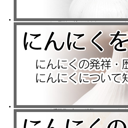
＊調味料
・酢：1カップ
・醤油：2分の1カップ
・水：2分の1カップ
・砂糖：大さじ6
・蜂蜜：大さじ3
・にんにくチューブ：1センチ
・しょうがチューブ：1センチ
ここからは、作り方を紹介しま
す。
まず鍋に調味料を全て入れて、そ
の後手羽元も入れて沸騰させま
す。
別の鍋を用意して沸騰させ、ブロ
ッコリーを茹でておきます。
手羽元を入れて沸騰させてると灰
汁が出てくるので、取り除きま
す。