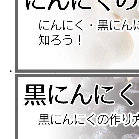
中火にして茹で卵を入れてさらに
煮込みます。
煮汁が半分になるくらいまで煮詰
めましょう。
お皿、または、タッパーに盛り付
け、茹でたブロッコリーを加えた
ら完成です。
こちらのレシピはイベント当日の
朝にも作れますが、前日に作り置
きも可能です。
作り置きしたら当日に温めて詰め
るだけで便利ですので、忙しい方
や朝ゆっくり寝たい方は前日に作
り置きするのがおすすめです。
□シンプルな味付けで
も美味しい！ナスの
じゃばら焼き！