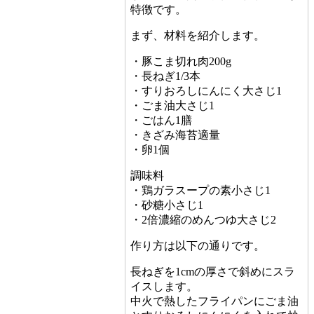
特徴です。
まず、材料を紹介します。
・豚こま切れ肉200g
・長ねぎ1/3本
・すりおろしにんにく大さじ1
・ごま油大さじ1
・ごはん1膳
・きざみ海苔適量
・卵1個
調味料
・鶏ガラスープの素小さじ1
・砂糖小さじ1
・2倍濃縮のめんつゆ大さじ2
作り方は以下の通りです。
長ねぎを1cmの厚さで斜めにスラ
イスします。
中火で熱したフライパンにごま油