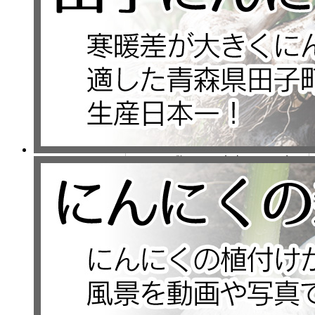
□お子さんのイベント
時のお弁当にぴった
り！にんにくを使っ
た手羽元のさっぱり
煮！
お子さんの運動会や遠足などのイ
ベントの際に、お弁当のおかずと
して喜ばれる人気のレシピです。
ぜひ一度お試しください。
＊材料（4～5人分）
・手羽元：16本
・茹で卵：5個
・ブロッコリー：2分の1株