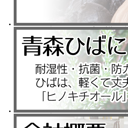
お弁当のおかずの一品として、ナ
スのじゃばら焼きもおすすめで
す。
ナスは調味料や油をよく吸収して
くれるので、シンプルな味付けで
も濃厚な味わいを楽しめます。
また、にんにくがからむことによ
って香りがより強くなり、食欲を
そそります。
ぜひ一度お試しください。
＊材料（2～4人分）
・ナス：4本
・にんにく：小さじ2
・サラダ油：大さじ1
・醤油：大さじ2
・香菜：適宜
材料を用意した上で、作り方を見
ていきましょう。