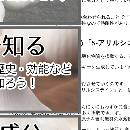
にんにくは、刻まれることでその中に成分として持ってい
ン」を作り出します。
そしてアリシンはビタミンB1と組み合わせられることで
このアリチアミンという成分は脂溶性なので熱耐性があり
効率的に摂取できるのです。
〇抗酸化物質不足を補う「S-アリル
私たちの体を疲れから守るには、抗酸化物質を摂取するこ
私達は酸素を吸収することでエネルギーを生成しています
というものに変化してしまいます。
そしてこの活性酸素は体の内側を錆びさせてゆくのです。
そのため、抗酸化作用のある「S-アリルシステイン」と
必要があるのです！
「S-アリルシステイン」は普通のにんにくにもわずかに含
そのため、黒にんにくのほうがより多く摂取できます。
また、S-アリルシステインはイオウ原子を含む無臭の水
さらに、にんにくの「総ポリフェノール」という物質も強