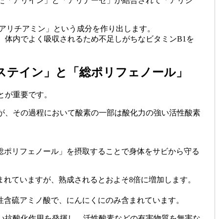
た「アリイン」と「アリナーゼ」が結合されて「アリシ
「アリチアミン」という成分を作り出します。
、体内でよく吸収されるため不足しがちなビタミンB1を
システイン」と「総ポリフェノール」
とが重要です。
が、その過程において酸素の一部は酸化力の強い活性酸素
「総ポリフェノール」を摂取することで身体をサビから守る
まれていますが、熟成されるとおよそ8倍に増加します。
溶性含硫アミノ酸で、にんにくにのみ含まれています。
い抗酸化作用を発揮し、活性酸素などの有害物質を無害な