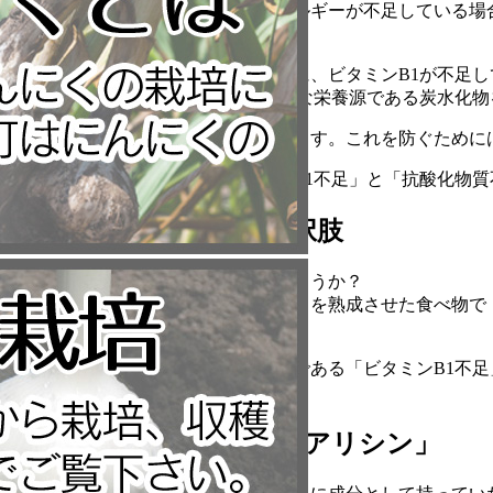
疲労の原因には大きく分けてエネルギーが不足している場
考えられます。
エネルギー不足というのは具体的に、ビタミンB1が不足
なぜならビタミンB1は、私達の主な栄養源である炭水化
また、活性酸素は身体を酸化させます。これを防ぐために
つまり、疲労の原因は「ビタミンB1不足」と「抗酸化物
○黒にんにくという選択肢
みなさん黒にんにくはご存知でしょうか？
黒にんにくは、普通の白いにんにくを熟成させた食べ物で
を集めている食べ物です。
実は、黒にんにくには疲労の原因である「ビタミンB1不
のです！
〇ビタミンB1を補う「アリシン」