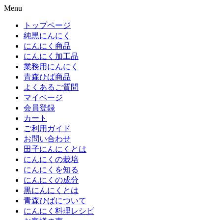
Menu
トップページ
純黒にんにく
にんにく商品
にんにく加工品
業務用にんにく
青森ひば商品
よくあるご質問
マイページ
会員登録
カート
ご利用ガイド
お問い合わせ
田子にんにくとは
にんにくの栽培
にんにくを知る
にんにくの成分
黒にんにくとは
青森ひばについて
にんにく料理レシピ